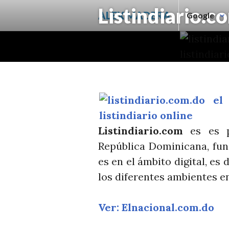
Saltar
Listindiario.c
ALEX MADERA
Google
al
contenido.
Listindiario.com
es es p
República Dominicana, fun
es en el ámbito digital, es
los diferentes ambientes e
Ver: Elnacional.com.do