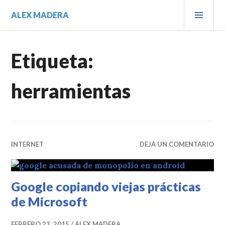
Saltar
MEN
ALEX MADERA
al
PRIN
contenido.
Etiqueta:
herramientas
INTERNET
DEJA UN COMENTARIO
Google copiando viejas prácticas
de Microsoft
FEBRERO 23, 2015
ALEX MADERA