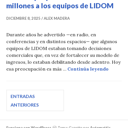
millones a los equipos de LIDOM
DICIEMBRE 8, 2025
ALEX MADERA
Durante años he advertido —en radio, en
conferencias y en distintos espacios— que algunos
equipos de LIDOM estaban tomando decisiones
comerciales que, en vez de fortalecer su modelo de
ingresos, lo estaban debilitando desde adentro. Hoy
El error
esa preocupación es más …
Continúa leyendo
Navegación
ENTRADAS
ANTERIORES
de
Funciona con WordPress
Tema: Gazette por
Automattic
.