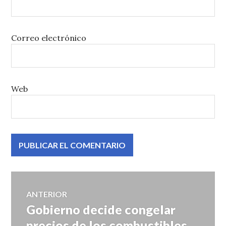
Correo electrónico
Web
Navegación
ANTERIOR
Gobierno decide congelar
Entrada
de
anterior:
precios de los combustibles