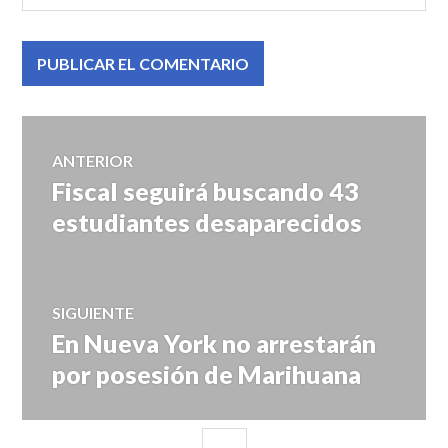
Navegación
ANTERIOR
Fiscal seguirá buscando 43
Entrada
de
anterior:
estudiantes desaparecidos
entradas
SIGUIENTE
En Nueva York no arrestarán
Entrada
siguiente:
por posesión de Marihuana
BARRA