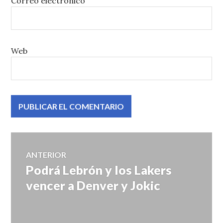
Correo electrónico
Web
Navegación
ANTERIOR
Podrá Lebrón y los Lakers
Entrada
de
anterior:
vencer a Denver y Jokic
entradas