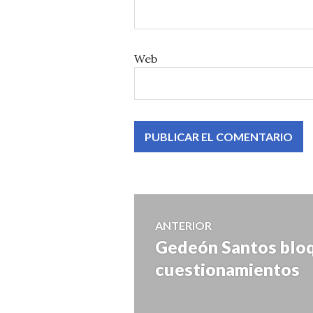
Web
Navegación
ANTERIOR
Gedeón Santos bloq
Entrada
de
anterior:
cuestionamientos
entradas