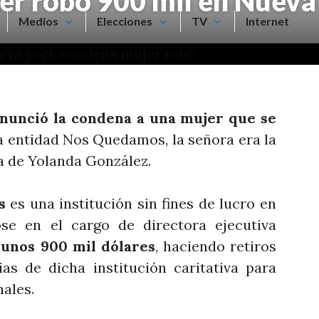
r robó 900 mil en Nueva
Medios
Elecciones
TV
Internet
anunció la condena a una mujer que se
a entidad Nos Quedamos, la señora era la
ta de Yolanda González.
s
es una institución sin fines de lucro en
e en el cargo de directora ejecutiva
ó
unos 900 mil dólares
, haciendo retiros
as de dicha institución caritativa para
nales.