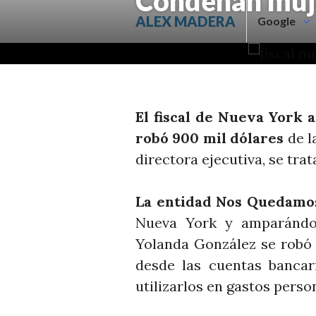
Condenan muje
Saltar
ALEX MADERA
Google
al
contenido.
El fiscal de Nueva York 
robó 900 mil dólares
de l
directora ejecutiva, se tra
La entidad Nos Quedamo
Nueva York y amparándos
Yolanda González se rob
desde las cuentas bancari
utilizarlos en gastos perso