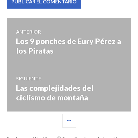
Navegación
ANTERIOR
Los 9 ponches de Eury Pérez a
Entrada
de
anterior:
los Piratas
entradas
SIGUIENTE
Las complejidades del
Entrada
siguiente:
ciclismo de montaña
BARRA
LATERAL