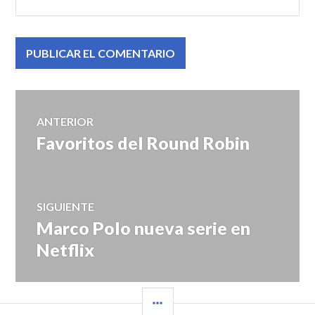
Navegación
ANTERIOR
Favoritos del Round Robin
Entrada
de
anterior:
entradas
SIGUIENTE
Marco Polo nueva serie en
Entrada
siguiente:
Netflix
BARRA