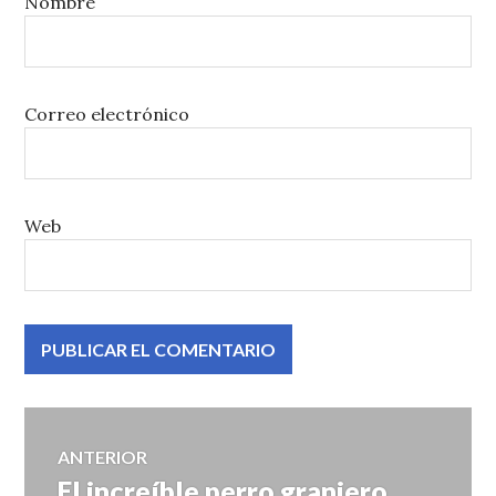
Nombre
Correo electrónico
Web
Navegación
ANTERIOR
El increíble perro granjero
Entrada