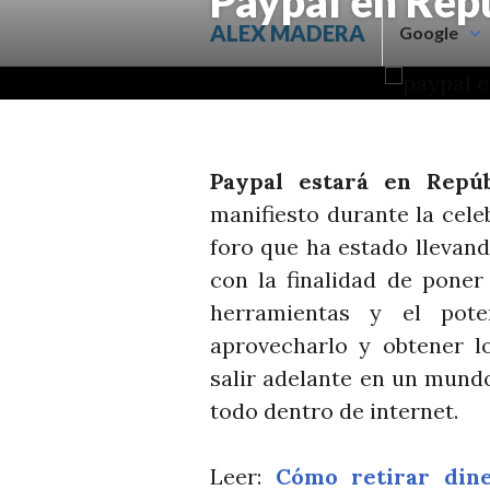
Paypal en Rep
Saltar
ALEX MADERA
Google
al
contenido.
Paypal estará en Repú
manifiesto durante la cele
foro que ha estado llevan
con la finalidad de poner
herramientas y el pote
aprovecharlo y obtener l
salir adelante en un mund
todo dentro de internet.
Leer:
Cómo retirar din