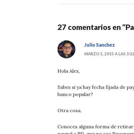
27 comentarios en “
Pa
Julio Sanchez
MARZO 5, 2015 A LAS 3:3
Hola Alex,
Sabes si ya hay fecha fijada de pay
banco popular?
Otra cosa,
Conoces alguna forma de retirar 
paypal a RD, que no sea Payoneer