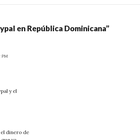
ypal en República Dominicana
”
2 PM
pal y el
el dinero de
 que ya