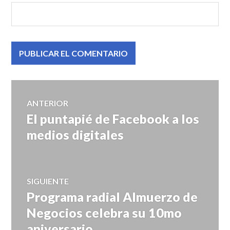
Navegación
ANTERIOR
El puntapié de Facebook a los
Entrada
de
anterior:
medios digitales
entradas
SIGUIENTE
Programa radial Almuerzo de
Entrada
siguiente:
Negocios celebra su 10mo
aniversario.